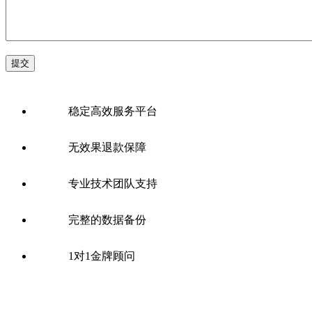
稳定高效服务平台
无效果退款保障
专业技术团队支持
完整的数据备份
1对1金牌顾问
全国SEO公司分站：
网站优化
北京SEO
上海SEO
广州SEO
深
圳SEO
重庆SEO优化
长沙SEO优化
郑州网站优化
西安网站优
化
武汉SEO优化
天津SEO优化
南京SEO优化
杭州SEO优化
东