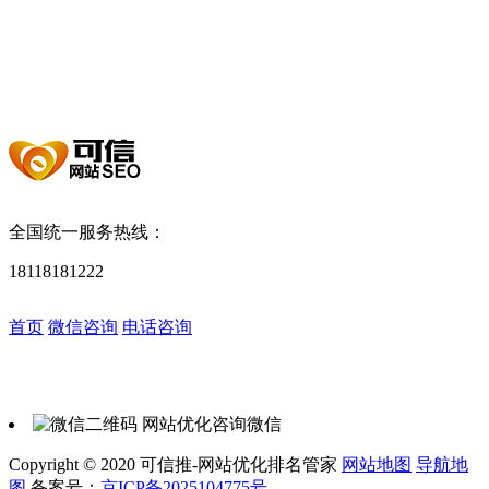
化
武汉SEO优化
天津SEO优化
南京SEO优化
杭州SEO优化
东
莞SEO
大连网站优化
成都SEO
苏州网站优化
太原SEO优化
石
家庄SEO
福州SEO
无锡SEO
佛山SEO
宁波SEO
合肥SEO优
化
沈阳网站优化
济南SEO
昆明SEO
南宁SEO优化
南昌SEO
哈尔滨SEO
贵阳SEO
青岛SEO优化
厦门SEO优化
长春SEO
全国统一服务热线：
18118181222
首页
产品中心
数据查询
控制台
首页
微信咨询
电话咨询
关于我们
速效推
关键词价格
推广关键词
联系我们
新闻推
关键词SEO指数
网址收录
SEO技术
西安SEO优化
西安网站优化
SEO最新资讯
SEO优化课堂
建站推
网站索引挖掘
域名备案查询
网站优化咨询微信
Copyright © 2020 可信推-网站优化排名管家
网站地图
导航地
图
备案号：
京ICP备2025104775号